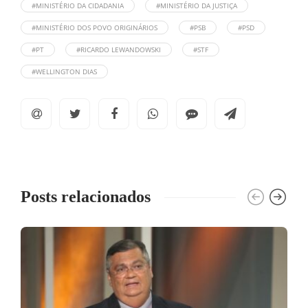
#MINISTÉRIO DA CIDADANIA
#MINISTÉRIO DA JUSTIÇA
#MINISTÉRIO DOS POVO ORIGINÁRIOS
#PSB
#PSD
#PT
#RICARDO LEWANDOWSKI
#STF
#WELLINGTON DIAS
Posts relacionados