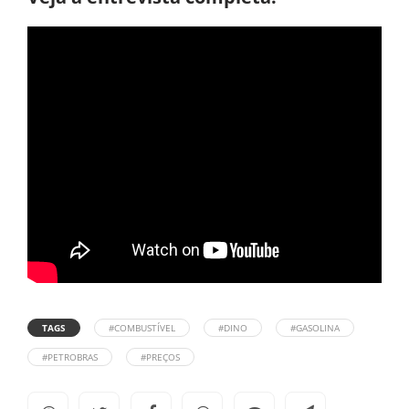
TAGS
#COMBUSTÍVEL
#DINO
#GASOLINA
#PETROBRAS
#PREÇOS