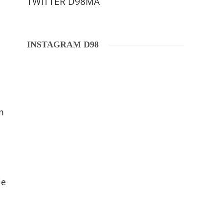
TWITTER D98MA
INSTAGRAM D98
m
ie