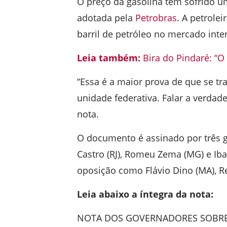
O preço da gasolina tem sofrido u
adotada pela
Petrobras
. A petrole
barril de petróleo no mercado inte
Leia também:
Bira do Pindaré: “O
“Essa é a maior prova de que se t
unidade federativa. Falar a verdad
nota.
O documento é assinado por três g
Castro (RJ), Romeu Zema (MG) e Ib
oposição como Flávio Dino (MA), Re
Leia abaixo a íntegra da nota:
NOTA DOS GOVERNADORES SOBRE