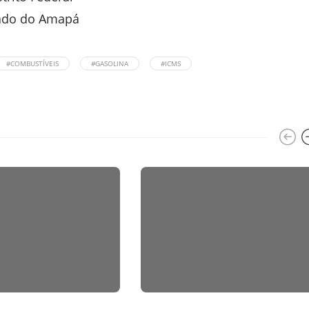
ado do Amapá
#COMBUSTÍVEIS
#GASOLINA
#ICMS