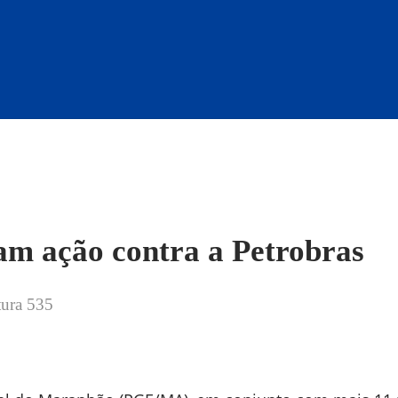
am ação contra a Petrobras
tura
535