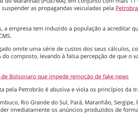
l do Maranhão (PGE/MA), em conjunto com mais 11 re
ra suspender as propagandas veiculadas pela
Petrobra
is, a empresa tem induzido a população a acreditar 
ICMS.
gado omite uma série de custos dos seus cálculos, c
 do composto, levando à falsa percepção de que o v
de Bolsonaro que impede remoção de fake news
 pela Petrobrás é abusiva e viola os princípios da tr
mbuco, Rio Grande do Sul, Pará, Maranhão, Sergipe, P
ender imediatamente os anúncios produzidos de forma