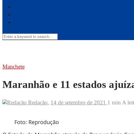
Manchete
Maranhão e 11 estados ajuíz
Redação
,
14 de setembro de 2021
1 min
A lei
Foto: Reprodução