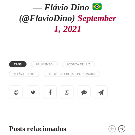
— Flávio Dino
(@FlavioDino)
September
1, 2021
TAGS
#AUMENTO
#CONTA DE LUZ
#FLÁVIO DINO
#GOVERNO DE JAIR BOLSONARO
Posts relacionados