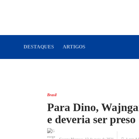
DESTAQUES
ARTIGOS
Brasil
Para Dino, Wajnga
e deveria ser preso
George Marques
,
12 de maio de 2021
1 min
A l