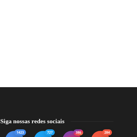
Siga nossas redes sociais
1423
727
386
284