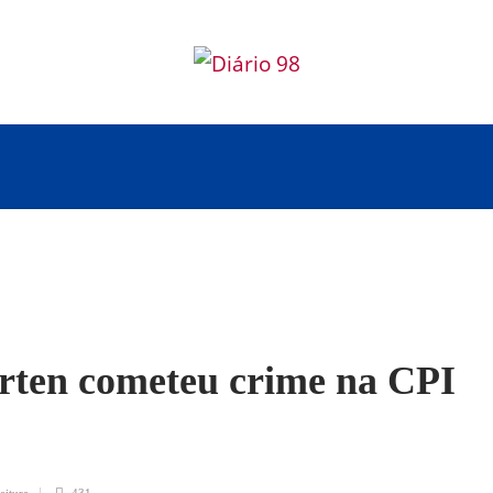
rten cometeu crime na CPI
eitura
431