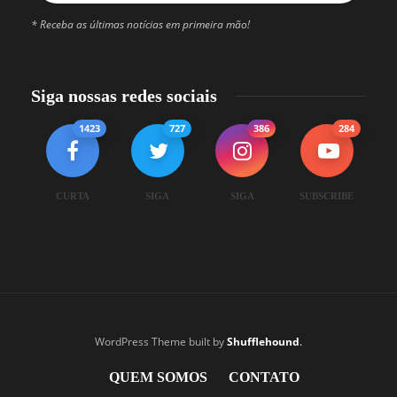
* Receba as últimas notícias em primeira mão!
Siga nossas redes sociais
1423
727
386
284
CURTA
SIGA
SIGA
SUBSCRIBE
WordPress Theme built by
Shufflehound
.
QUEM SOMOS
CONTATO