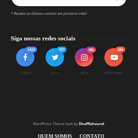
* Receba as últimas notícias em primeira mão!
Siga nossas redes sociais
1423
727
386
284
CURTA
SIGA
SIGA
SUBSCRIBE
WordPress Theme built by
Shufflehound
.
QUEM SOMOS
CONTATO