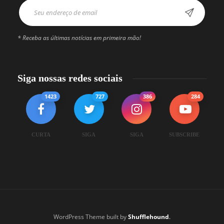
* Receba as últimas notícias em primeira mão!
Siga nossas redes sociais
1423
727
386
284
CURTA
SIGA
SIGA
SUBSCRIBE
WordPress Theme built by
Shufflehound
.