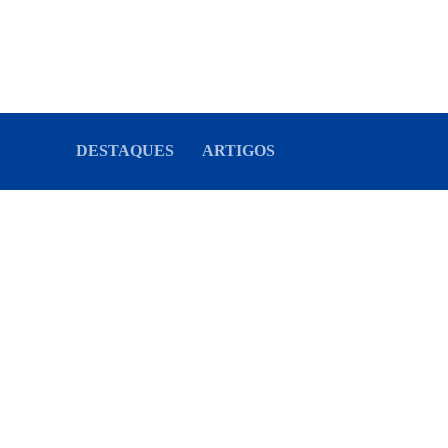
DESTAQUES
ARTIGOS
O golpe virou broxa e não está tu
bem
O temor de uma radicalização que estica